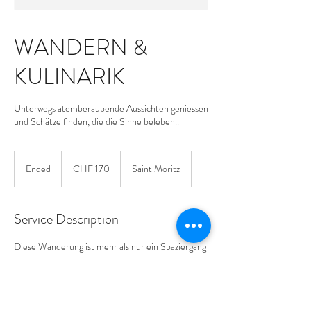
WANDERN &
KULINARIK
Unterwegs atemberaubende Aussichten geniessen
und Schätze finden, die die Sinne beleben..
170
Swiss
Ended
E
CHF 170
Saint Moritz
francs
n
d
e
Service Description
d
Diese Wanderung ist mehr als nur ein Spaziergang
durch die Landschaft - sie ist eine Reise der Sinne.
Gemeinsam werden wir uns auf den Weg machen,
um die Natur auf eine andere Weise zu erkunden.